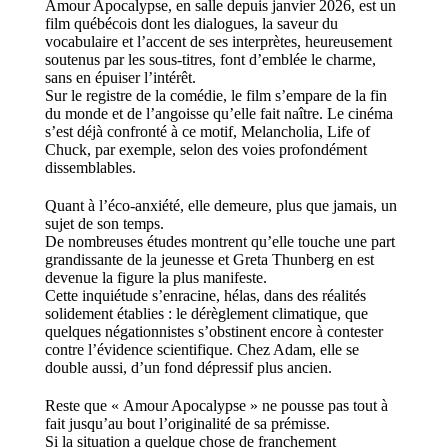
Amour Apocalypse
, en salle depuis janvier 2026,
est un
film québécois dont les dialogues, la saveur du
vocabulaire et l’accent de ses interprètes
,
heureusement
soutenus par les sous-titres
,
font d’emblée le charme,
sans en épuiser l’intérêt.
Sur le registre de la comédie, le film s’empare de la fin
du monde et de l’angoisse qu’elle fait naître. Le cinéma
s’est déjà confronté à ce motif,
Melancholia,
Life of
Chuck,
par exemple,
selon des voies profondément
dissemblables.
Quant à l’éco-anxiété, elle demeure, plus que jamais, un
sujet de son temps.
De nombreuses études montrent qu’elle touche une part
grandissante de la jeunesse et Greta Thunberg en est
devenue la figure la plus manifeste.
Cette inquiétude s’enracine, hélas, dans des réalités
solidement établies : le dérèglement climatique, que
quelques négationnistes s’obstinent encore à contester
contre l’évidence scientifique. Chez Adam, elle se
double
aussi,
d’un fond dépressif plus ancien.
Reste que « Amour Apocalypse » ne pousse pas tout à
fait jusqu’au bout l’originalité de sa prémisse.
Si la situation a quelque chose de franchement