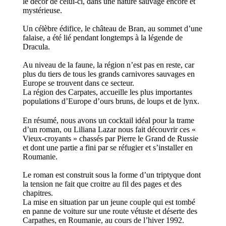
le décor de celui-ci, dans une nature sauvage encore et
mystérieuse.
Un célèbre édifice, le château de Bran, au sommet d’une
falaise, a été lié pendant longtemps à la légende de
Dracula.
Au niveau de la faune, la région n’est pas en reste, car
plus du tiers de tous les grands carnivores sauvages en
Europe se trouvent dans ce secteur.
La région des Carpates, accueille les plus importantes
populations d’Europe d’ours bruns, de loups et de lynx.
En résumé, nous avons un cocktail idéal pour la trame
d’un roman, ou Liliana Lazar nous fait découvrir ces «
Vieux-croyants » chassés par Pierre le Grand de Russie
et dont une partie a fini par se réfugier et s’installer en
Roumanie.
Le roman est construit sous la forme d’un triptyque dont
la tension ne fait que croitre au fil des pages et des
chapitres.
La mise en situation par u
n jeune couple
qui
est
tomb
é
en panne de voiture sur une route
vétuste et
déserte des
Carpathes, en
Roumanie, au
cours de l’hiver 1992.