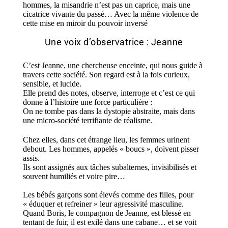
hommes,
la misandrie n’est pas un caprice, mais une
cicatrice vivante du passé… Avec la même violence de
cette
mise en miroir du pouvoir inversé
Une voix d’observatrice : Jeanne
C’est Jeanne, une chercheuse enceinte, qui nous guide à
travers cette société. Son regard est à la fois curieux,
sensible, et lucide.
Elle prend des notes, observe, interroge et c’est ce qui
donne à l’histoire une force particulière :
O
n ne tombe pas dans la dystopie abstraite, mais dans
une micro-société terrifiante de réalisme.
Chez elles, dans cet étrange lieu, les femmes urinent
debout. Les hommes, appelés « boucs », doivent pisser
assis.
Ils sont assignés aux tâches subalternes, invisibilisés et
souvent humiliés et voire pire…
Les bébés garçons sont élevés comme des filles, pour
« éduquer et refreiner » leur agressivité masculine.
Quand Boris, le compagnon de Jeanne, est blessé en
tentant de fuir, il est exilé dans une cabane… et se voit