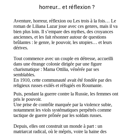
horreur… et réflexion ?
Aventure, horreur, réflexion ou Les trois à la fois…
Le
roman de Liliana Lazar joue avec ces genres, mais il va
bien plus loin. Il s’empare des mythes, des croyances
anciennes, et les fait résonner autour de questions
brûlantes : le genre, le pouvoir, les utopies… et leurs
dérives.
Tout commence avec un couple en détresse, accueilli
dans une étrange colonie dirigée par une figure
charismatique : Mama Ottilia, vénérée par ses
semblables.
En 1910, c
ette communauté a
vait
été fondée par des
religieux russes exilés
et réfugiés
en Roumanie.
Puis, pendant la guerre contre la Russie, les femmes ont
pris le pouvoir.
Une prise de contrôle marquée par la violence subie
,
notamment les viols systématiques
perpétrés comme
tactique de guerre prônée par les soldats russes.
Depuis, elles ont construit un monde à part : un
matriarcat radical, où
le mépris, voire la
haine
d
es