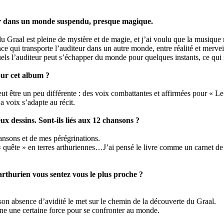
trer dans un monde suspendu, presque magique.
 Graal est pleine de mystère et de magie, et j’ai voulu que la musique r
nce qui transporte l’auditeur dans un autre monde, entre réalité et mer
ls l’auditeur peut s’échapper du monde pour quelques instants, ce qui 
our cet album ?
eut être un peu différente : des voix combattantes et affirmées pour « L
 voix s’adapte au récit.
x dessins. Sont-ils liés aux 12 chansons ?
ansons et de mes pérégrinations.
 quête » en terres arthuriennes…J’ai pensé le livre comme un carnet de
rthurien vous sentez vous le plus proche ?
 son absence d’avidité le met sur le chemin de la découverte du Graal.
onne une certaine force pour se confronter au monde.