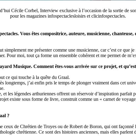
d’hui Cécile Corbel, Interview exclusive à l’occasion de la sortie de
pour les magazines infospectaclesloisirs et clicinfospectacles.
pectacles. Vous êtes compositrice, auteure, musicienne, chanteuse
out simplement me présenter comme une musicienne, car c’est ce que je 
siner. Pour moi, tout ça forme un ensemble cohérent et me permet de m’e
Bayard Musique. Comment êtes-vous arrivée sur ce projet, et qu’est-
out ce qui touche à la quête du Graal.
très longtemps, j’ai enfin pris le temps de plonger vraiment dans cet uni
ue.
, et les légendes arthuriennes offrent un réservoir d’inspiration parfait 
et existe sous forme de livre, construit comme un « carnet de voyage
aal ?
e ceux de Chrétien de Troyes ou de Robert de Boron, qui ont façonné la
thologie chrétienne. Ce sont des histoires anciennes, mais elles parlent