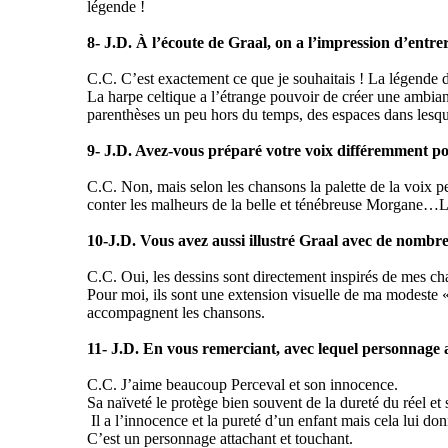
légende !
8- J.D. À l’écoute de Graal, on a l’impression d’en
C.C. C’est exactement ce que je souhaitais ! La légende du
La harpe celtique a l’étrange pouvoir de créer une ambia
parenthèses un peu hors du temps, des espaces dans lesque
9- J.D. Avez-vous préparé votre voix différemment p
C.C. Non, mais selon les chansons la palette de la voix p
conter les malheurs de la belle et ténébreuse Morgane…La
10-J.D. Vous avez aussi illustré Graal avec de nombreu
C.C. Oui, les dessins sont directement inspirés de mes ch
Pour moi, ils sont une extension visuelle de ma modeste «
accompagnent les chansons.
11- J.D. En vous remerciant, avec lequel personnage a
C.C. J’aime beaucoup Perceval et son innocence.
Sa naïveté le protège bien souvent de la dureté du réel et
Il a l’innocence et la pureté d’un enfant mais cela lui d
C’est un personnage attachant et touchant.