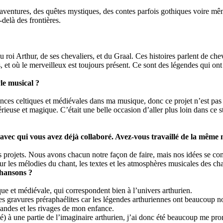
es aventures, des quêtes mystiques, des contes parfois gothiques voire m
delà des frontières.
 roi Arthur, de ses chevaliers, et du Graal. Ces histoires parlent de ch
 et où le merveilleux est toujours présent. Ce sont des légendes qui ont 
yle musical ?
ences celtiques et médiévales dans ma musique, donc ce projet n’est pas
ieuse et magique. C’était une belle occasion d’aller plus loin dans ce st
avec qui vous avez déjà collaboré. Avez-vous travaillé de la même
 projets. Nous avons chacun notre façon de faire, mais nos idées se co
r les mélodies du chant, les textes et les atmosphères musicales des ch
chansons ?
ue et médiévale, qui correspondent bien à l’univers arthurien.
t les gravures préraphaélites car les légendes arthuriennes ont beaucoup
s landes et les rivages de mon enfance.
é) à une partie de l’imaginaire arthurien, j’ai donc été beaucoup me pro