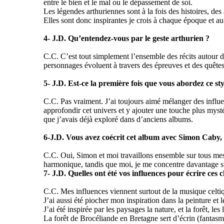
entre le bien et le mal ou le dépassement de soi.
Les légendes arthuriennes sont à la fois des histoires, d
Elles sont donc inspirantes je crois à chaque époque et au-
4- J.D. Qu’entendez-vous par le geste arthurien ?
C.C. C’est tout simplement l’ensemble des récits autour du
personnages évoluent à travers des épreuves et des quêtes,
5- J.D. Est-ce la première fois que vous abordez ce st
C.C. Pas vraiment. J’ai toujours aimé mélanger des influ
approfondir cet univers et y ajouter une touche plus mystér
que j’avais déjà exploré dans d’anciens albums.
6-J.D. Vous avez coécrit cet album avec Simon Caby, 
C.C. Oui, Simon et moi travaillons ensemble sur tous mes
harmonique, tandis que moi, je me concentre davantage su
7- J.D. Quelles ont été vos influences pour écrire ces 
C.C. Mes influences viennent surtout de la musique celtiq
J’ai aussi été piocher mon inspiration dans la peinture e
J’ai été inspirée par les paysages la nature, et la forêt, le
La forêt de Brocéliande en Bretagne sert d’écrin (fantasm