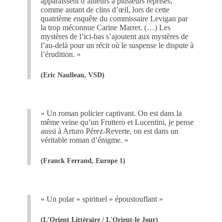
apparaissent d’ailleurs à plusieurs reprises,
comme autant de clins d’œil, lors de cette
quatrième enquête du commissaire Levigan par
la trop méconnue Carine Marret. (…) Les
mystères de l’ici-bas s’ajoutent aux mystères de
l’au-delà pour un récit où le suspense le dispute à
l’érudition. »
(Eric Naulleau, VSD)
« Un roman policier captivant. On est dans la
même veine qu’un Fruttero et Lucentini, je pense
aussi à Arturo Pérez-Reverte, on est dans un
véritable roman d’énigme. »
(Franck Ferrand, Europe 1)
« Un polar « spirituel » époustouflant »
(L’Orient Littéraire / L'Orient-le Jour)