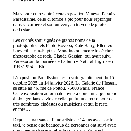
Mais pour en revenir à c
ette exposition Vanessa Paradis,
Paradissime,
celle-ci
tombe à pic pour nous replonger
dans s
a carrière et son univers, au travers de photos
de la star
.
Les clichés
sont signés de grands noms de la
photographie
tels Paolo
Roversi
, Kate Barry
,
Ellen von
Un
werth
, Jean-Baptiste Mondino ou encore le célèbre
photographe de rock, Claude Gassian, qui avait suivi
Vanessa
sur la tournée de l’album « Natural High »
en
1993/1994…
Etc.
L’exposition Paradissime, est à voir gratuitement du 15
octobre 2025 au 14 janvier 2026.
La Galerie de l’Instant
se situe au 46, rue de Poitou, 75003 Paris, France
Cette exposition automnale invitera donc un large public
à plonger dans la vie de celle qui fut une muse pour de
très nombreux cinéastes ou musiciens et qui le reste
encore…
Depuis la naissance d’une artiste de 14 ans avec Joe le
taxi, je pense que beaucoup de personnes ont suivi avec
une vraie tendresse et affection, la star qu’elle est