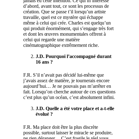
jamais eu cette intention. Ce qui m’intéresse
d’abord, avant tout, ce sont les processus de
création. Que se passe t’il lorsqu’un artiste
travaille, quel est ce mystère qui échappe
même à celui qui crée. Charles est quelqu’un
qui produit énormément, qui s’engage très fort
et dont les œuvres monumentales offrent à
celui qui regarde une matière
cinématographique extrêmement riche.
J.D. Pourquoi l’accompagné durant
16 ans ?
F.R. S’il n’avait pas décidé lui-même que
j’avais assez de matière, je tournerais encore
aujourd’hui… Je ne pouvais pas m’arrêter en
fait. Lorsqu’on cherche autour de ces questions
c’est plus qu’un océan, c’est absolument infini.
J.D. Quelle a été votre place et a-t-elle
évolué ?
F.R. Ma place doit être la plus discrète
possible, surtout laisser le miracle se produire,
ne rien déranger… C’est fragile le réel vous