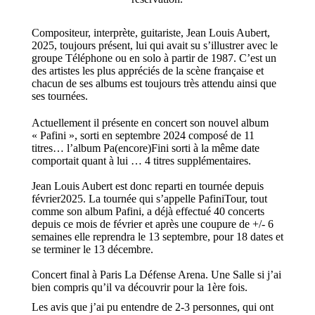
Compositeur, interprète, guitariste, J
ean Louis
Aubert
,
2025, toujours présent, lui qui
a
vait
su s’illustrer avec
le
groupe Téléphone
ou en solo à partir de 1987.
C’est un
des artistes les plus appréciés
de la scène française
et
chacun de ses
albums
es
t
toujours très attendu
ainsi que
ses tournées
.
Actuellement il présente en concert son nouvel album
« Pafini », sorti en septembre 2024 composé de 11
titres… l’album Pa(encore)Fini sorti à la même date
comportait quant à lui … 4 titres supplémentaires.
Jean Louis Aubert est donc reparti en tournée depuis
février2025. La tournée qui s’appelle PafiniTour, tout
comme son album Pafini, a déjà effectué 40 concerts
depuis ce mois de février et après une coupure de +/- 6
semaines elle reprendra le 13 septembre, pour 18 dates et
se terminer le 13 décembre.
Concert final à Paris La Défense Arena. Une Salle si j’ai
bien compris qu’il va découvrir pour la 1ère fois.
Les avis que j’ai pu entendre de 2-3 personnes, qui ont