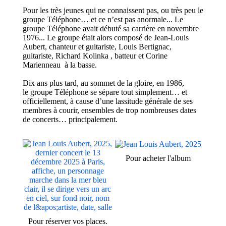
Pour les très jeunes qui ne connaissent pas
, ou
très
peu
le
groupe Téléphone… et ce n’est pas anormale.
..
Le
groupe Téléphone
a
vait
débuté
sa carrière en
novembre
1976
..
.
L
e groupe
était alors
composé de Jean-Louis
Aubert, chanteur et guitariste, Louis
Bertignac
,
guitariste, Richard
Kolinka
, batteur
et Corine
Marienneau
à la basse
.
Dix ans plus tard, au sommet de la gloire, en 1986,
le groupe Téléphone se sépare tout
simplement
…
et
officiellement,
à cause
d’
une lassitude générale
de ses
membres
à
courir
, ensembles de trop nombreuses dates
de
concerts
…
principalement.
Pour acheter l'album
Pour réserver vos places.