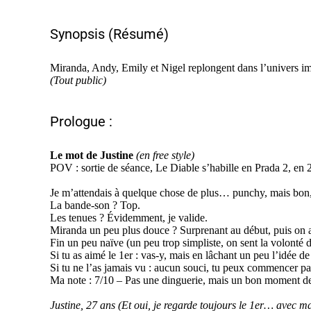
Synopsis (Résumé)
Miranda, Andy, Emily et Nigel replongent dans l’univers i
(Tout public)
Prologue :
Le mot de Justine
(
e
n
free style)
POV : sortie de séance,
Le Diable s’habille en Prada 2, en 
Je m’attendais à quelque chose de plus… punchy, mais bon, 
La bande-son ? Top.
Les tenues ? Évidemment, je valide.
Miranda un peu plus douce ? Surprenant au début, puis on 
Fin un peu naïve (un peu trop simpliste, on sent la volonté d
Si tu as aimé le 1er : vas-y, mais en lâchant un peu l’idée d
Si tu ne l’as jamais vu : aucun souci, tu peux commencer par
Ma note : 7/10 – Pas une dinguerie, mais un bon moment de 
Justine, 27 ans (
Et
oui, je regarde toujours le 1er… avec m