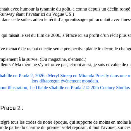
ntait avec humour la tyrannie du goût, a connu depuis un déclin rongé pa
(Runway étant l’avatar ici du Vogue US.)
al dans cette suite : adieu le récit d’apprentissage qui racontait avec fi
ui faisait le sel du film de 2006, s’efface ici au profit d’un récit plus s
e menacé de rachat et cette seule perspective plante le décor, le change
 simplement à la survie. (Du magazine, s’entend.)
lleurs ? Ma mère ne s’y retrouve pas, et moi aussi, je suis envahie de q
our illustration, Le Diable s'habille en Prada 2 © 20th Century Studios
 Prada 2 :
égré tous les codes de notre époque, qui supporte de moins en moins la 
ande partie du charme du premier volet reposait, il faut l’avouer, sur c