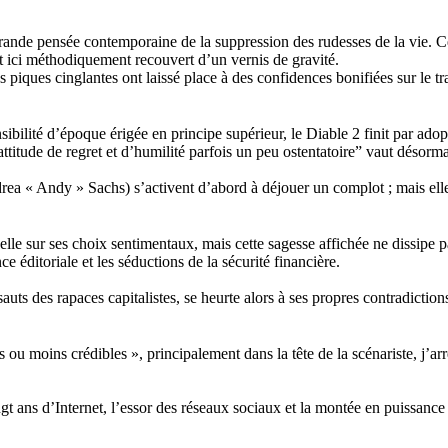
grande pensée contemporaine de la suppression des rudesses de la vie. Ce
oit ici méthodiquement recouvert d’un vernis de gravité.
 Les piques cinglantes ont laissé place à des confidences bonifiées sur le tr
ilité d’époque érigée en principe supérieur, le Diable 2 finit par adopt
ttitude de regret et d’humilité parfois un peu ostentatoire” vaut désor
ea « Andy » Sachs) s’activent d’abord à déjouer un complot ; mais ell
e sur ses choix sentimentaux, mais cette sagesse affichée ne dissipe pa
ce éditoriale et les séductions de la sécurité financière.
auts des rapaces capitalistes, se heurte alors à ses propres contradiction
 ou moins crédibles », principalement dans la tête de la scénariste, j’arr
ngt ans d’Internet, l’essor des réseaux sociaux et la montée en puissance 