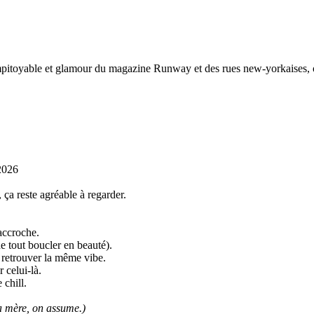
mpitoyable et glamour du magazine Runway et des rues new-yorkaises, o
2026
ça reste agréable à regarder.
accroche.
e tout boucler en beauté).
e retrouver la même vibe.
 celui-là.
chill.
a mère, on assume.)