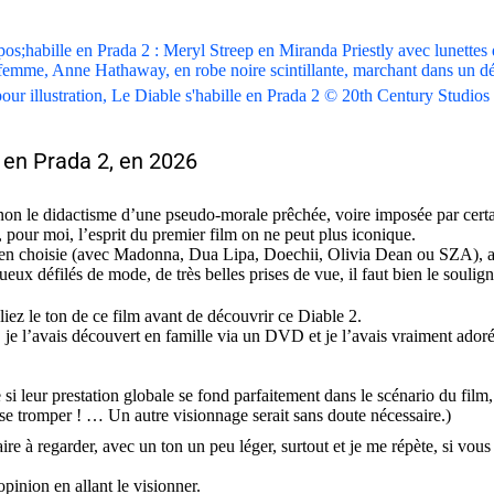
our illustration, Le Diable s'habille en Prada 2 © 20th Century Studios
e en Prada 2, en 2026
on le didactisme d’une pseudo-morale prêchée, voire imposée par cert
, pour moi, l’esprit
du
premier
film on ne peut plus iconique.
en choisie (avec Madonna, Dua Lipa, Doechii, Olivia Dean ou SZA), ai
ueux défilés de mode, de très belles prises de vue, il
faut bien le soulign
iez le ton de ce film avant de découvrir ce Diable 2.
 je l’avais découvert en famille via un DVD et je l’avais vraiment adoré
i leur prestation globale se fond parfaitement dans le scénario du film,
se tromper ! … Un autre visionnage serait sans doute nécessaire.)
raire à regarder, avec un ton un peu léger, surtout et je me répète, si vo
pinion en allant le visionner.