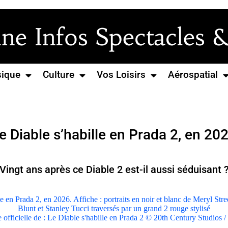
e Infos Spectacles &
ique
Culture
Vos Loisirs
Aérospatial
e Diable s’habille en Prada 2, en 20
Vingt ans après ce Diable 2 est-il aussi séduisant 
 officielle de : Le Diable s'habille en Prada 2 © 20th Century Studios 