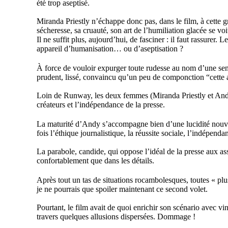
été trop aseptisé.
Miranda Priestly n’échappe donc pas, dans le film, à cette 
sécheresse, sa cruauté, son art de l’humiliation glacée se v
Il ne suffit plus, aujourd’hui, de fasciner : il faut rassurer.
appareil d’humanisation… ou d’aseptisation ?
À force de vouloir expurger toute rudesse au nom d’une sensib
prudent, lissé, convaincu qu’un peu de componction “cette a
Loin de Runway, les deux femmes (Miranda Priestly et Andr
créateurs et l’indépendance de la presse.
La maturité d’Andy s’accompagne bien d’une lucidité nouvell
fois l’éthique journalistique, la réussite sociale, l’indépendan
La parabole, candide, qui oppose l’idéal de la presse aux ass
confortablement que dans les détails.
Après tout un tas de situations rocambolesques, toutes « plus
je ne pourrais que spoiler maintenant ce second volet.
Pourtant, le film avait de quoi enrichir son scénario avec vi
travers quelques allusions dispersées. Dommage !