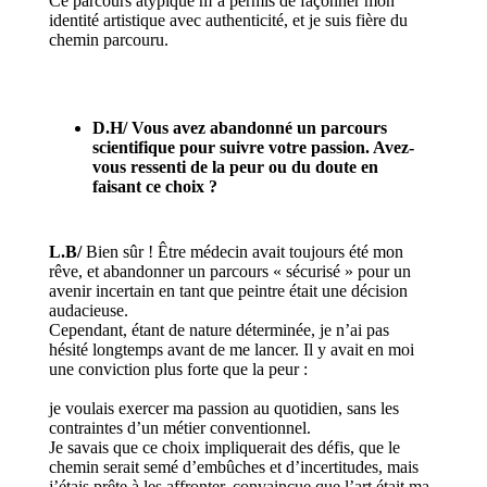
Ce parcours atypique m’a permis de façonner mon
identité artistique avec authenticité, et je suis fière du
chemin parcouru.
D.H/
Vous avez abandonné un parcours
scientifique pour suivre votre passion. Avez-
vous ressenti de la peur ou du doute en
faisant ce choix ?
L.B/
Bien sûr ! Être médecin avait toujours été mon
rêve, et abandonner un parcours « sécurisé » pour un
avenir incertain en tant que peintre était une décision
audacieuse.
Cependant, étant de nature déterminée, je n’ai pas
hésité longtemps avant de me lancer. Il y avait en moi
une conviction plus forte que la peur :
je voulais exercer ma passion au quotidien, sans les
contraintes d’un métier conventionnel.
Je savais que ce choix impliquerait des défis, que le
chemin serait semé d’embûches et d’incertitudes, mais
j’étais prête à les affronter, convaincue que l’art était ma