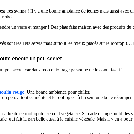
 est très sympa ! Il y a une bonne ambiance de jeunes mais aussi avec u
roits !
rendre un verre et manger ! Des plats faits maison avec des produits du
vés sont les 1ers servis mais surtout les mieux placés sur le rooftop !… M
doute encore un peu secret
e un peu secret car dans mon entourage personne ne le connaissait !
oulin rouge
. Une bonne ambiance pour chiller.
her un peu… tout ce mérite et le rooftop est à lui seul une belle récompe
e cadre de ce rooftop densément végétalisé. Sa carte change au fil des sai
ale, qui fait la part belle aussi à la cuisine végétale. Mais il y en a pour 