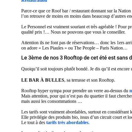
Restauration
Parce-ce que ce Roof bar / restaurant donnant sur la Nation
l’on retrouve de moins en moins dans beaucoup d’autres end
Le Personnel est vraiment souriant et très agréable ! Pour p
qualité prix !… Nous ne pouvons que vous le conseiller.
Attention ils ne font pas de réservations… donc les 1ers arri
on adore « Les Piaules » ou The People – Paris Nation…
Le 3ème de nos 3 Rooftop de cet été est sans 
Quoiqu’il soit toujours plutôt bondé. Je dis qu’il est encor
LE BAR À BULLES
, sa terrasse et son Rooftop.
Rooftop hyper sympa pour prendre un verre au-dessus du
m
Mais attention, pour qui n’est pas du quartier il faut cherc
mais aussi les consommations …
Les tarifs sont vraiment abordables, surtout en considérant l
Elle privilégie des produits bio, issus d’un circuit court et loc
Le tout à des
tarifs très abordables
.