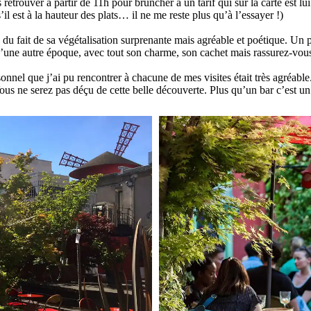
trouver à partir de 11h pour bruncher à un tarif qui sur la carte est lui 
il est à la hauteur des plats… il ne me reste plus qu’à l’essayer !)
r, du fait de sa végétalisation surprenante mais agréable et poétique. Un
’une autre époque, avec tout son charme, son cachet mais rassurez-vous 
onnel que j’ai pu rencontrer à chacune de mes visites était très agréable.
s ne serez pas déçu de cette belle découverte. Plus qu’un bar c’est un 