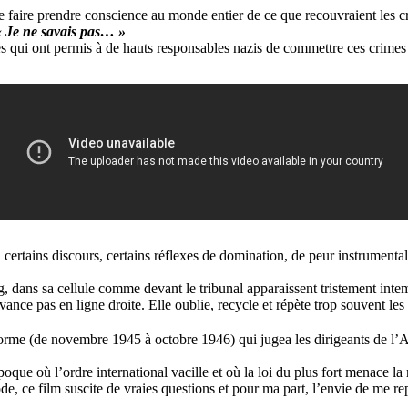
 faire prendre conscience au monde entier de ce que recouvraient les cr
« Je ne savais pas… »
s qui ont permis à de hauts responsables nazis de commettre ces crime
rtains discours, certains réflexes de domination, de peur instrumental
, dans sa cellule comme devant le tribunal apparaissent tristement inte
ance pas en ligne droite. Elle oublie, recycle et répète trop souvent les 
orme (de novembre 1945 à octobre 1946) qui jugea les dirigeants de l’Al
que où l’ordre international vacille et où la loi du plus fort menace la r
e, ce film suscite de vraies questions et pour ma part, l’envie de me re