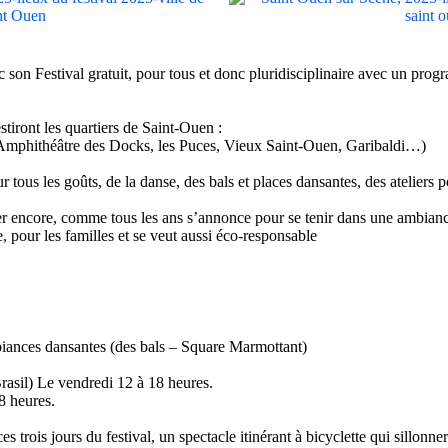
 son Festival gratuit, pour tous et donc pluridisciplinaire avec un pro
stiront les quartiers de Saint-Ouen :
 Amphithéâtre des Docks, les Puces, Vieux Saint-Ouen, Garibaldi…)
us les goûts, de la danse, des bals et places dansantes, des ateliers p
er encore, comme tous les ans s’annonce p
our se tenir dans
une ambiance
e, pour
les
fami
l
l
e
s
et
se veut
aussi
éco-responsable
mbiances dansantes (des bals – Square Marmottant)
rasil) Le vendredi 12 à 18 heures.
8 heures.
ois jours du festival, un spectacle itinérant à bicyclette qui sillonnera 