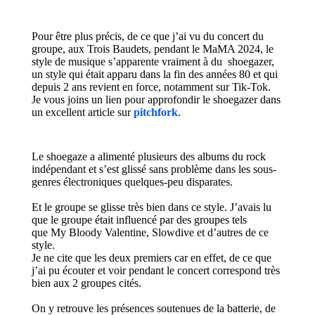
Pour être plus précis, de ce que j’ai vu du concert du
groupe, aux Trois Baudets, pendant le MaMA 2024, le
style de musique s’apparente vraiment à du
shoegazer,
un style qui était apparu dans la fin des années 80 et qui
depuis 2 ans revient en force, notamment sur Tik-Tok.
Je vous joins un lien pour approfondir le shoegazer dans
un excellent article sur
pitchfork
.
Le shoegaze a alimenté plusieurs des
albums du
rock
indépendant
et
s’est glissé sans problème dans
l
es sous-
genres électroniques
quelques-peu
disparates
.
Et le groupe se glisse très bien dans ce style
.
J’avais lu
que le groupe était influencé par des
groupes tels
que My Bloody Valentine
,
Slowdive et d’autres de ce
style.
Je ne cite que les deux premiers car en effet, de ce que
j’ai pu écouter et voir pendant le concert correspond très
bien
aux 2 groupes cités.
On y retrouve les présences soutenues de la batterie, de