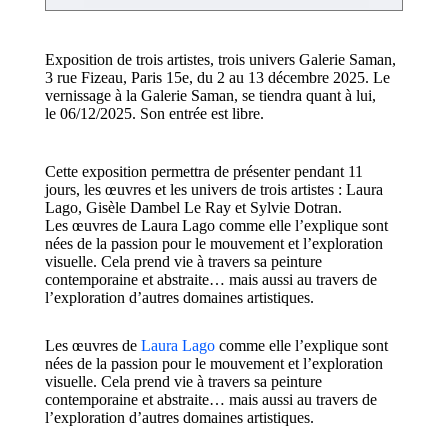
E
xposition
de trois artistes, trois univers
Galerie Saman,
3 rue Fizeau, Paris 15e
,
d
u 2 au 13 décembre 2025
.
Le
vernissage
à la Galerie Saman,
se tiendra
quant
à lui,
le 06/12/2025
. Son entrée est libre.
Cette exposition permettra de présenter
pendant 11
jours,
les œuvres
et les univers
de trois artistes : Lau
ra
Lago,
Gisèle
Dambel
Le Ray
et Sylvie Dotran.
Les œuvres de Laura Lago comme elle l’explique sont
nées d
e
la
passion pour le mouvement et l’exploration
visuelle
. Cela
prend vie à travers
s
a peinture
contemporaine et abstraite
… mais aussi au travers de
l’exploration d’
autres domaines artistiques.
Les œuvres de
Laura Lago
comme elle l’explique sont
nées d
e
la
passion pour le mouvement et l’exploration
visuelle
. Cela
prend vie à travers
s
a peinture
contemporaine et abstraite
… mais aussi au travers de
l’exploration d’
autres domaines artistiques.